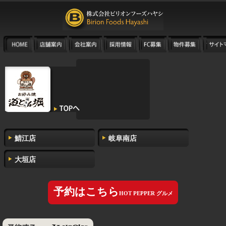
鯖江店
岐阜南店
大垣店
予約はこちら
HOT PEPPER グルメ